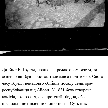
Джеймс Б. Гоуелл, працював редактором газети, за
освітою він був юристом і займався політикою. Свого
часу Гоуелл ненадовго обійняв посаду сенатора-
республіканця від Айови. У 1871 була створена
комісія, яка розглядала претензії півдня, або
правильніше південних юніоністів. Суть цих