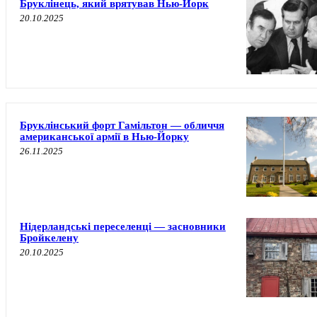
Бруклінець, який врятував Нью-Йорк
20.10.2025
Бруклінський форт Гамільтон — обличчя
американської армії в Нью-Йорку
26.11.2025
Нідерландські переселенці — засновники
Бройкелену
20.10.2025