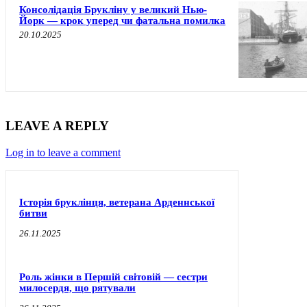
Консолідація Брукліну у великий Нью-
Йорк — крок уперед чи фатальна помилка
20.10.2025
LEAVE A REPLY
Log in to leave a comment
Історія бруклінця, ветерана Арденнської
битви
26.11.2025
Роль жінки в Першій світовій — сестри
милосердя, що рятували