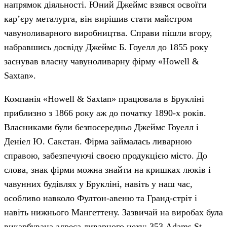
напрямок діяльності. Юний Джеймс взявся освоїти
кар’єру металурга, він вирішив стати майстром
чавуноливарного виробництва. Справи пішли вгору,
набравшись досвіду Джеймс Б. Гоуелл до 1855 року
заснував власну чавуноливарну фірму «Howell &
Saxtan».
Компанія «Howell & Saxtan» працювала в Брукліні
приблизно з 1866 року аж до початку 1890-х років.
Власниками були безпосередньо Джеймс Гоуелл і
Деніел Ю. Сакстан. Фірма займалась ливарною
справою, забезпечуючі своєю продукцією місто. До
слова, знак фірми можна знайти на кришках люків і
чавунних будівлях у Брукліні, навіть у наш час,
особливо навколо Фултон-авеню та Гранд-стріт і
навіть нижнього Мангеттену. Зазвичай на виробах була
викарбувана адреса ливарного цеху: 353 Adams St,