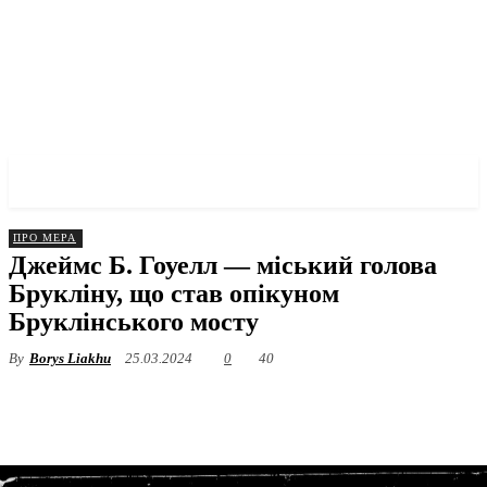
✓ CITY ✗
ПРО МЕРА
Джеймс Б. Гоуелл — міський голова
Брукліну, що став опікуном
Бруклінського мосту
By
Borys Liakhu
25.03.2024
0
40