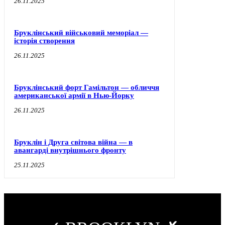
26.11.2025
Бруклінський військовий меморіал —
історія створення
26.11.2025
Бруклінський форт Гамільтон — обличчя
американської армії в Нью-Йорку
26.11.2025
Бруклін і Друга світова війна — в
авангарді внутрішнього фронту
25.11.2025