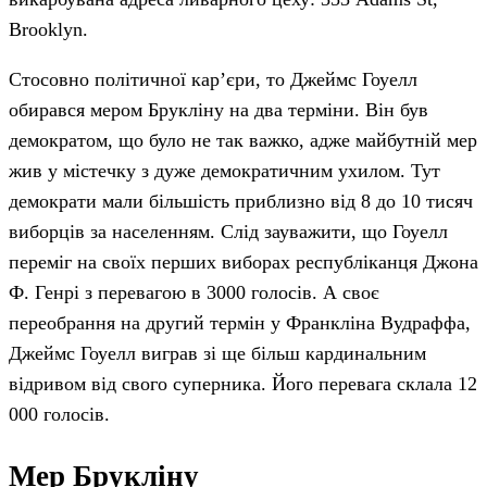
Brooklyn.
Стосовно політичної кар’єри, то Джеймс Гоуелл
обирався мером Брукліну на два терміни. Він був
демократом, що було не так важко, адже майбутній мер
жив у містечку з дуже демократичним ухилом. Тут
демократи мали більшість приблизно від 8 до 10 тисяч
виборців за населенням. Слід зауважити, що Гоуелл
переміг на своїх перших виборах республіканця Джона
Ф. Генрі з перевагою в 3000 голосів. А своє
переобрання на другий термін у Франкліна Вудраффа,
Джеймс Гоуелл виграв зі ще більш кардинальним
відривом від свого суперника. Його перевага склала 12
000 голосів.
Мер Брукліну