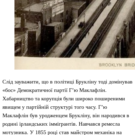
Слід зауважити, що в політиці Брукліну тоді домінував
«бос» Демократичної партії Г’ю Маклафлін.
Хабарництво та корупція були широко поширеними
явищем у партійній структурі того часу. Г’ю
Маклафлін був уродженцем Брукліну, він народився в
родині ірландських іммігрантів. Навчався ремесла
мотузника. У 1855 році став майстром механіка на