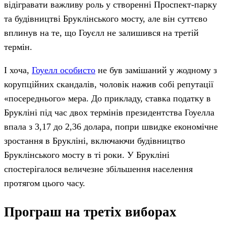
відігравати важливу роль у створенні Проспект-парку
та будівництві Бруклінського мосту, але він суттєво
вплинув на те, що Гоуєлл не залишився на третій
термін.
І хоча,
Гоуелл особисто
не був замішаний у жодному з
корупційних скандалів, чоловік нажив собі репутації
«посереднього» мера. До прикладу, ставка податку в
Брукліні під час двох термінів президентства Гоуелла
впала з 3,17 до 2,36 долара, попри швидке економічне
зростання в Брукліні, включаючи будівництво
Бруклінського мосту в ті роки. У Брукліні
спостерігалося величезне збільшення населення
протягом цього часу.
Програш на третіх виборах