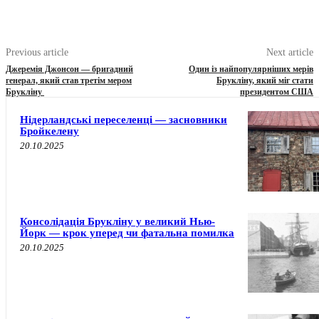
Previous article
Next article
Джеремія Джонсон — бригадний
Один із найпопулярніших мерів
генерал, який став третім мером
Брукліну, який міг стати
Брукліну
президентом США
Нідерландські переселенці — засновники
Бройкелену
20.10.2025
Консолідація Брукліну у великий Нью-
Йорк — крок уперед чи фатальна помилка
20.10.2025