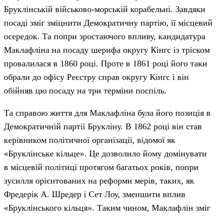
Бруклінській військово-морській корабельні. Завдяки
посаді зміг зміцнити Демократичну партію, її місцевий
осередок. Та попри зростаючого впливу, кандидатура
Маклафліна на посаду шерифа округу Кінгс із тріском
провалилася в 1860 році. Проте в 1861 році його таки
обрали до офісу Реєстру справ округу Кінгс і він
обійняв цю посаду на три терміни поспіль.
Та справою життя для Маклафліна була його позиція в
Демократичній партії Брукліну. В 1862 році він став
керівником політичної організації, відомої як
«Бруклінське кільце». Це дозволило йому домінувати
в місцевій політиці протягом багатьох років, попри
зусилля орієнтованих на реформи мерів, таких, як
Фредерік А. Шредер і Сет Лоу, зменшити вплив
«Бруклінського кільця». Таким чином, Маклафлін зміг