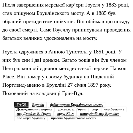
Після завершення мерської кар’єри Гоуелл у 1883 році,
став опікуном Бруклінського мосту. А в 1885 був
обраний президентом опікунів. Він обіймав цю посаду
до своєї смерті. Саме Гоуеллу приписували проведення
багатьох великих удосконалень на мосту.
Гоуелл одружився з Анною Тунстолл у 1851 році. У
них був син і дві доньки. Багато років він був членом
Центральної об’єднаної методистської церкви Hanson
Place. Він помер у своєму будинку на Південній
Портленд-авеню в Брукліні 27 січня 1897 року.
Похований на кладовищі Грін-Вуд.
TAGS
Бруклін
будівництво Бруклінського мосту
Демократична партія
Джеймс Б. Гоуелл
мер
мер Брукліну
мер Джеймс Б. Гоуелл
округ Кінгс
попередній мер Брукліну
про мера Брукліну
проєкт Бруклінського мосту