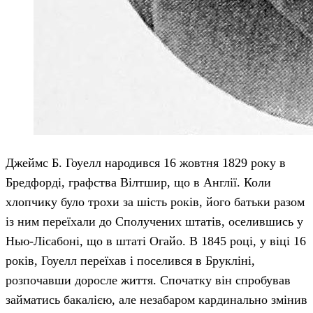
Джеймс Б. Гоуелл народився 16 жовтня 1829 року в
Бредфорді, графства Вілтшир, що в Англії. Коли
хлопчику було трохи за шість років, його батьки разом
із ним переїхали до Сполучених штатів, оселившись у
Нью-Лісабоні, що в штаті Огайо. В 1845 році, у віці 16
років, Гоуелл переїхав і поселився в Брукліні,
розпочавши доросле життя. Спочатку він спробував
займатись бакалією, але незабаром кардинально змінив