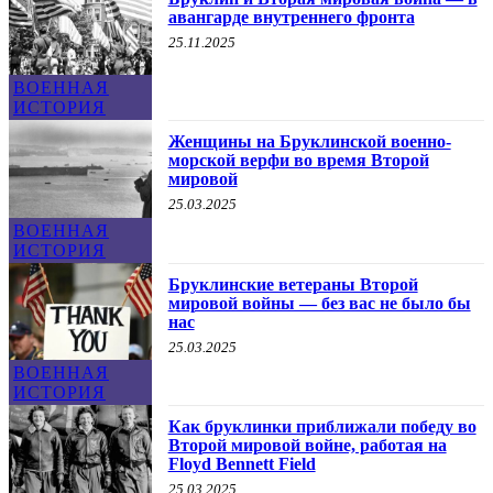
авангарде внутреннего фронта
25.11.2025
ВОЕННАЯ
ИСТОРИЯ
Женщины на Бруклинской военно-
морской верфи во время Второй
мировой
25.03.2025
ВОЕННАЯ
ИСТОРИЯ
Бруклинские ветераны Второй
мировой войны — без вас не было бы
нас
25.03.2025
ВОЕННАЯ
ИСТОРИЯ
Как бруклинки приближали победу во
Второй мировой войне, работая на
Floyd Bennett Field
25.03.2025